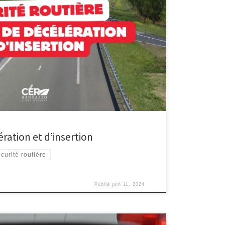
s de décélération Dans le monde de la conduite, les
célération » et « entrecroisement » ne sont pas
ation, mais des éléments essentiels pour une conduite
ces principes peut améliorer non seulement votre
ération et d’insertion
curité routière
Publié
juin 11, 2024