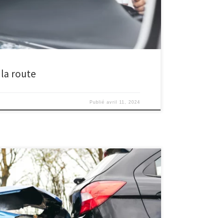
 la route
Publié
avril 11, 2024
réflexes à adopter La route, souvent synonyme de