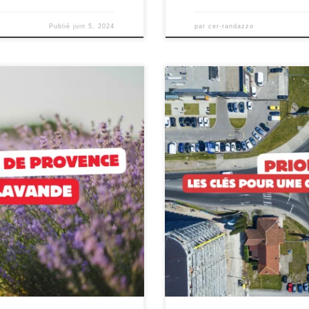
Publié
juin 5, 2024
par
cer-randazzo
lavande Plongez au cœur de la
Priorités au Volant : Les Clés p
nde avec l’équipe #CerRandazzo.
est bien plus qu’une simple acti
sion entre amis, de romance en
la responsabilité et le respect de
trouvent les priorités au volant.