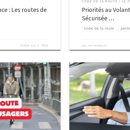
CODE DE LA ROUTE
LE 
ce : Les routes de
Priorités au Volan
Sécurisée …
code de la route
perm
Publié
mai 3, 2024
par
cer-randazzo
route, lieu de convergence de
Comprendre l’importance du posi
ieux entre piétons, cyclistes,
sûre et responsable Dans le mon
ants. Pour garantir la sécurité
et cela inclut le simple acte de p
es par le Code de la […]
chaussée ne se limite pas à une 