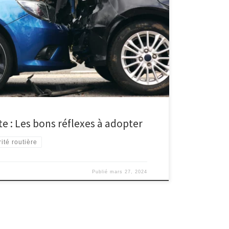
aussi le théâtre d’incidents malheureux. Que ce soit un
 plus grave impliquant des blessures corporelles,
uations est crucial. En […]
te : Les bons réflexes à adopter
ité routière
Publié
mars 27, 2024