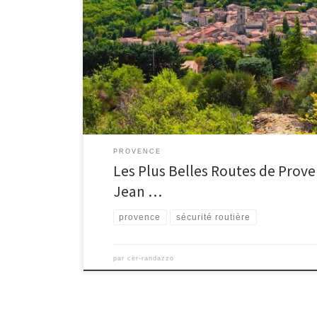
Provence en suivant les méandres de la Route Jean G
#CerRandazzo. Que vous soyez en quête d’aventure en 
de romance en couple ou de solitude apaisante, notre
PROVENCE
Les Plus Belles Routes de Prove
Jean …
provence
sécurité routière
par
cer-randazzo