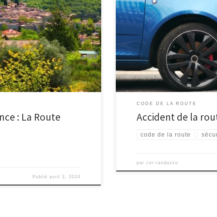
iono avec l’équipe
liberté et de mobilité, peut être 
famille, d’évasion entre amis,
simple accrochage ou un accident
 région […]
savoir comment réagir dans ces sit
CODE DE LA ROUTE
nce : La Route
Accident de la rou
code de la route
sécur
par
cer-randazzo
Publié
avril 3, 2024