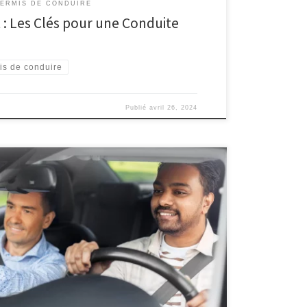
PERMIS DE CONDUIRE
t : Les Clés pour une Conduite
is de conduire
Publié
avril 26, 2024
tionnement sur la route : Un guide pour une conduite
de de la conduite automobile, chaque action compte,
ositionnement sur la route. Le positionnement sur la
simple question […]