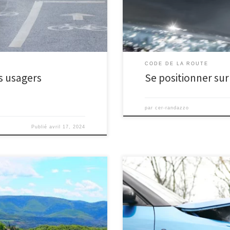
CODE DE LA ROUTE
s usagers
Se positionner sur
par
cer-randazzo
Publié
avril 17, 2024
ono Plongez au cœur de la
Accident de la route : les bons 