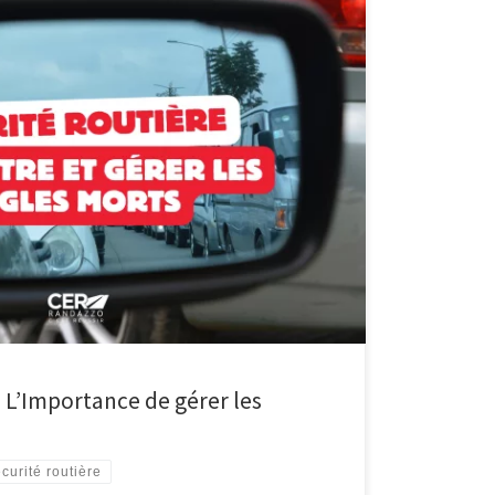
de Connaître et de Gérer les Angles Morts Les angles
r d’un véhicule où le conducteur ne peut pas voir les
ésentent l’un des plus grands dangers sur nos routes.
t apprendre à les […]
: L’Importance de gérer les
curité routière