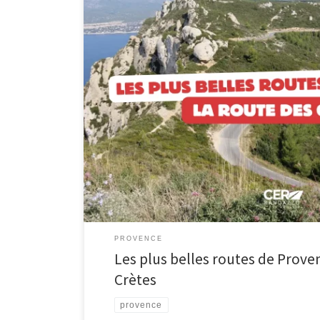
Les plus belles route de Provence: La route des Crète
#CerRandazzo à la découverte des plus belles routes d
amis, seul ou bien en amoureux, notre région regorge d
nous partons aujourd’hui à la découverte des routes d
PROVENCE
Les plus belles routes de Prove
Crètes
provence