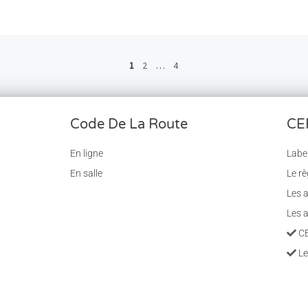
1
2
…
4
Code De La Route
CE
En ligne
Label
En salle
Le rè
Les 
Les a
C
Le