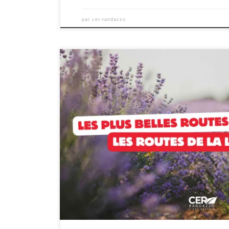
par
cer-randazzo
Les plus belles routes de Provence : Les routes de la 
Provence en suivant la beauté des routes de la Lava
Que vous soyez en quête d’aventure en famille, d’éva
couple ou de solitude apaisante, notre […]