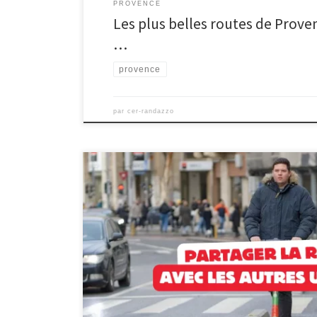
PROVENCE
Les plus belles routes de Proven
…
provence
par
cer-randazzo
Comment partager la route avec les autres usagers La 
différents modes de transport, exige un partage harmon
motocyclistes, véhicules d’urgence et véhicules encombr
de tous, il est essentiel de respecter les règles établi