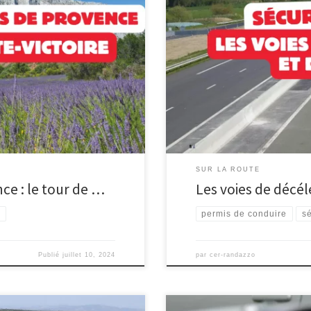
Les voies d’insertion et les voie
te-Victoire Partez avec notre
termes « voies d’insertion », « dé
routes de Provence. En famille,
seulement des concepts de circul
gorge de pépites. Les routes
fluide et sécurisée. Comprendre 
[…]
propre expérience sur […]
SUR LA ROUTE
ce : le tour de …
Les voies de décél
e
permis de conduire
sé
Publié
juillet 10, 2024
par
cer-randazzo