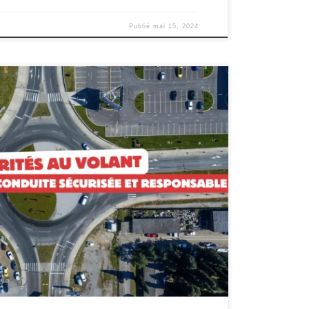
Publié
mai 15, 2024
our une Conduite Sécurisée et Responsable La conduite
on mécanique. C’est un engagement envers la sécurité,
s règles de la route. Parmi ces règles cruciales se
 Comprendre et respecter […]