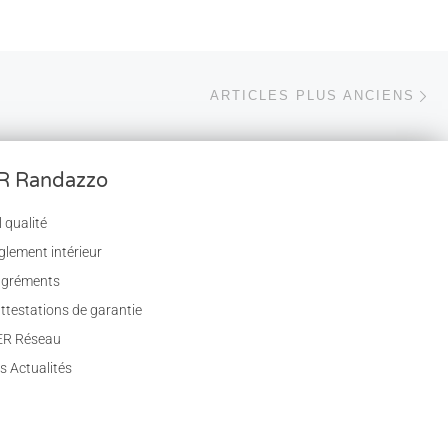
Ar
ARTICLES PLUS ANCIENS
R Randazzo
 qualité
glement intérieur
agréments
ttestations de garantie
ER Réseau
s Actualités