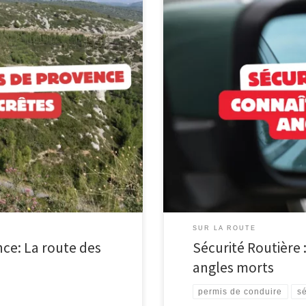
s Partez avec notre équipe
Sécurité Routière : L’Importance 
e Provence. En famille, entre
morts, ces zones invisibles autou
e pépites. Entre ciel et mer,
autres véhicules ou piétons, repr
es […]
Comprendre ces zones d’ombre e
SUR LA ROUTE
nce: La route des
Sécurité Routière 
angles morts
permis de conduire
sé