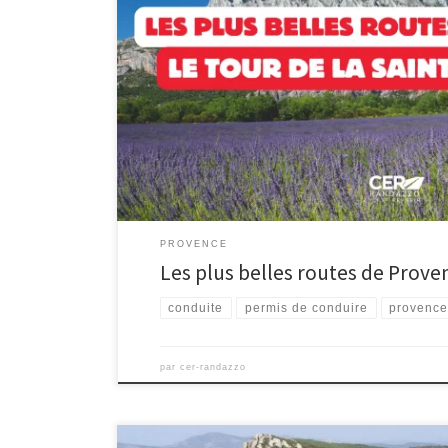
Les plus belles routes de Provence : Le tour de la Sain
équipe #CerRandazzo à la découverte des plus belles 
entre amis, seul ou bien en amoureux, notre région re
sinueuses offrent un voyage pittoresque à travers des 
PROVENCE
Les plus belles routes de Proven
conduite
permis de conduire
provenc
par
cer-randazzo